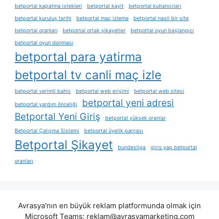
betportal kapatma i̇stekleri
betportal kayit
betportal kullanıcıları
betportal kuruluş tarihi
betportal maç izleme
betportal nasil bir site
betportal oranları
betportal ortak şikayetler
betportal oyun başlangıcı
betportal oyun donması
betportal para yatirma
betportal tv canli maç izle
betportal verimli bahis
betportal web erişimi
betportal web sitesi
betportal yeni adresi
betportal yardım önceliği
Betportal Yeni Giriş
betportal yüksek oranlar
Betportal Çalışma Sistemi
betportal üyelik parçası
Betportal Şikayet
bundesliga
giris yap betportal
oranları
Avrasya'nın en büyük reklam platformunda olmak için
Microsoft Teams:
reklam@avrasyamarketing.com