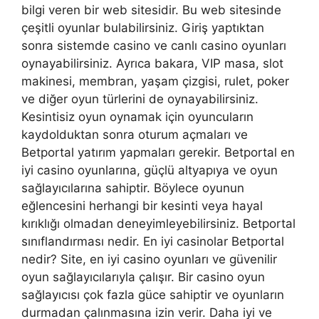
bilgi veren bir web sitesidir. Bu web sitesinde
çeşitli oyunlar bulabilirsiniz. Giriş yaptıktan
sonra sistemde casino ve canlı casino oyunları
oynayabilirsiniz. Ayrıca bakara, VIP masa, slot
makinesi, membran, yaşam çizgisi, rulet, poker
ve diğer oyun türlerini de oynayabilirsiniz.
Kesintisiz oyun oynamak için oyuncuların
kaydolduktan sonra oturum açmaları ve
Betportal yatırım yapmaları gerekir. Betportal en
iyi casino oyunlarına, güçlü altyapıya ve oyun
sağlayıcılarına sahiptir. Böylece oyunun
eğlencesini herhangi bir kesinti veya hayal
kırıklığı olmadan deneyimleyebilirsiniz. Betportal
sınıflandırması nedir. En iyi casinolar Betportal
nedir? Site, en iyi casino oyunları ve güvenilir
oyun sağlayıcılarıyla çalışır. Bir casino oyun
sağlayıcısı çok fazla güce sahiptir ve oyunların
durmadan çalınmasına izin verir. Daha iyi ve