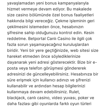
yavaşlamadan yeni bonus kampanyalarıyla
hizmet vermeye devam ediyor. Bu makalede
size casino bölümünde özel bonus faaliyetleri
hakkında bilgi vereceğiz. Çekme işleminin geri
çekilmesini istemeden önce, hesabınızın
şifresine sahip olduğunuzu kontrol edin. Kesin
reddetme. Betportal Canlı Casino ile ilgili çok
fazla sorun yaşamayacağınız kuruluşlardan
biridir. Yeni bir yere geçtiğinizde, web sitesi size
hareket etmeden önce söylediklerinize
dayanarak yeni adresi gösterecektir. Bize bir e-
posta veya telefon görüşmesi göndererek
adresinizi de güncelleyebilirsiniz. Hesabınıza bir
süre erişmek için kullanıcı adınızı ve şifrenizi
kullanabilir ve ardından hesap bilgilerinizi
kullanmaya devam edebilirsiniz. Rulet,
blackjack, canlı casino, video yuvası, poker ve
daha fazlası gibi oyunlarda farklı oyun türleri