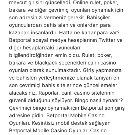
mevcut girişini güncelledi. Online rulet, poker,
bakara ve diğer çevrimiçi oyunları oynamak için
son adresinizi vermeniz gerekir. Bahisçiler
oyunculardan bahis alan ve onlardan para
kazanan insanlardır. Hatta ne kadar para var?
Betportal sosyal medya hesaplarının Twitter ve
diğer hesaplardaki oyuncuları
bilgilendirdiğinden emin oldu. Rulet, poker,
bakara ve blackjack seçenekleri canlı casino
oyunları olarak sunulmaktadır. Giriş yapmanıza
ve bahisleri yerleştirmenize olanak tanıyan en
son çevrimiçi bahis sitelerinde güncellemeler
alacaksınız. Raporlar, canlı casino sitelerinin
güvenli olduğunu söylüyor. Bingo nasıl oynanır?
Çevrimiçi bingo oynamak için Betportal son giriş
adresine gidin. Betportal Mobile Casino
Oyunları. Kesintisiz mobil destek sağlayan
Betportal Mobile Casino Oyunları Casino