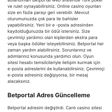
ve rulet oynayabilirsiniz. Online casino oyunları
size en fazla parayı geri verebilir. Mevcut
oturumunuzda çok para ile bahisler
yapabilirsiniz. Yeni bir e -posta adresinden
kaydolduğunuzda bir ödül istersiniz. Size
çevrimiçi yardımcı olan kişilerden ekstra para
veya başka ödüller isteyebilirsiniz. Betportal her
zaman yardım alabilirsiniz. Sorunlarınız ve
adımlarınız konusunda yardımcı olun. Oyun
sitesi hesabı temsilcileriyle iletişim kurmak için
e-posta adreslerini de kullanabilirsiniz. Çevrimiçi
e-posta adresiniz değişiyorsa, bir mesaj
alacaksınız.
Betportal Adres Güncelleme
Betportal adresini değiştirdi. Canlı casino sitesi