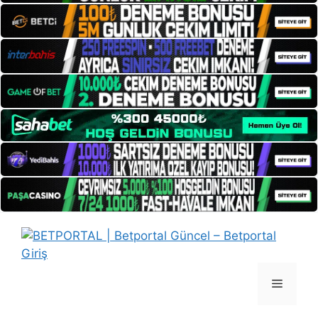
İçeriğe
atla
Menü