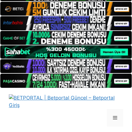
İçeriğe
atla
Menü