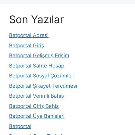
Son Yazılar
Betportal Adresi
Betportal Giriş
Betportal Gelişmiş Erişim
Betportal Sahte Hesap
Betportal Sosyal Çözümler
Betportal Şikayet Tercümesi
Betportal Verimli Bahis
Betportal Giriş Bahis
Betportal Üye Bahisleri
Betportal