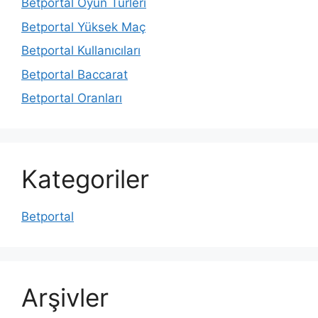
Betportal Oyun Türleri
Betportal Yüksek Maç
Betportal Kullanıcıları
Betportal Baccarat
Betportal Oranları
Kategoriler
Betportal
Arşivler