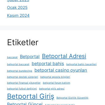
Ocak 2025
Kasım 2024
Etiketler
Betportal Adresi
Betportal
baccarat
betportal bahis
betportal baccarat
betportal bahis becerileri
betportal casino oyunları
betportal bundesliga
betportal destek süreçleri
betportal eposta bilgileri
betportal finansal şikayetler
betportal forum katılım
betportal futbol değişimi
betportal giris adresi
Betportal Giriş
Betportal Gizlilik Güvenliği
Betportal Güncel