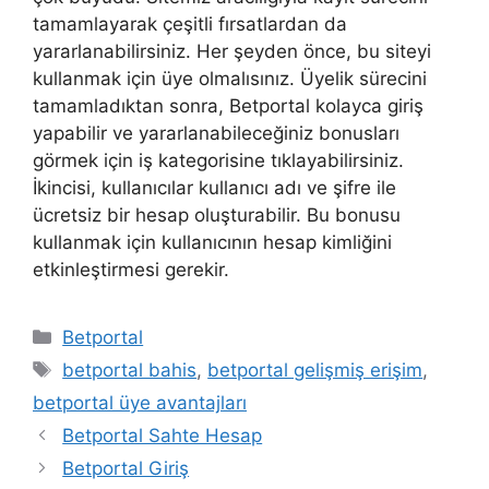
tamamlayarak çeşitli fırsatlardan da
yararlanabilirsiniz. Her şeyden önce, bu siteyi
kullanmak için üye olmalısınız. Üyelik sürecini
tamamladıktan sonra, Betportal kolayca giriş
yapabilir ve yararlanabileceğiniz bonusları
görmek için iş kategorisine tıklayabilirsiniz.
İkincisi, kullanıcılar kullanıcı adı ve şifre ile
ücretsiz bir hesap oluşturabilir. Bu bonusu
kullanmak için kullanıcının hesap kimliğini
etkinleştirmesi gerekir.
Kategoriler
Betportal
Etiketler
betportal bahis
,
betportal gelişmiş erişim
,
betportal üye avantajları
Betportal Sahte Hesap
Betportal Giriş