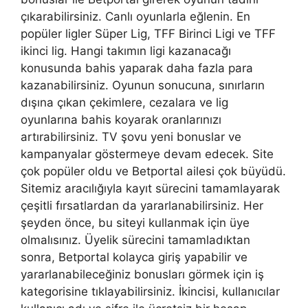
çıkarabilirsiniz. Canlı oyunlarla eğlenin. En
popüler ligler Süper Lig, TFF Birinci Ligi ve TFF
ikinci lig. Hangi takımın ligi kazanacağı
konusunda bahis yaparak daha fazla para
kazanabilirsiniz. Oyunun sonucuna, sınırların
dışına çıkan çekimlere, cezalara ve lig
oyunlarına bahis koyarak oranlarınızı
artırabilirsiniz. TV şovu yeni bonuslar ve
kampanyalar göstermeye devam edecek. Site
çok popüler oldu ve Betportal ailesi çok büyüdü.
Sitemiz aracılığıyla kayıt sürecini tamamlayarak
çeşitli fırsatlardan da yararlanabilirsiniz. Her
şeyden önce, bu siteyi kullanmak için üye
olmalısınız. Üyelik sürecini tamamladıktan
sonra, Betportal kolayca giriş yapabilir ve
yararlanabileceğiniz bonusları görmek için iş
kategorisine tıklayabilirsiniz. İkincisi, kullanıcılar