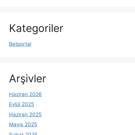
Kategoriler
Betportal
Arşivler
Haziran 2026
Eylül 2025
Haziran 2025
Mayıs 2025
Şubat 2025