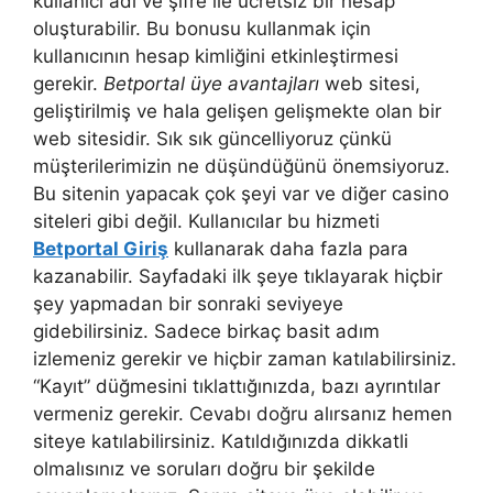
kullanıcı adı ve şifre ile ücretsiz bir hesap
oluşturabilir. Bu bonusu kullanmak için
kullanıcının hesap kimliğini etkinleştirmesi
gerekir.
Betportal üye avantajları
web sitesi,
geliştirilmiş ve hala gelişen gelişmekte olan bir
web sitesidir. Sık sık güncelliyoruz çünkü
müşterilerimizin ne düşündüğünü önemsiyoruz.
Bu sitenin yapacak çok şeyi var ve diğer casino
siteleri gibi değil. Kullanıcılar bu hizmeti
Betportal Giriş
kullanarak daha fazla para
kazanabilir. Sayfadaki ilk şeye tıklayarak hiçbir
şey yapmadan bir sonraki seviyeye
gidebilirsiniz. Sadece birkaç basit adım
izlemeniz gerekir ve hiçbir zaman katılabilirsiniz.
“Kayıt” düğmesini tıklattığınızda, bazı ayrıntılar
vermeniz gerekir. Cevabı doğru alırsanız hemen
siteye katılabilirsiniz. Katıldığınızda dikkatli
olmalısınız ve soruları doğru bir şekilde