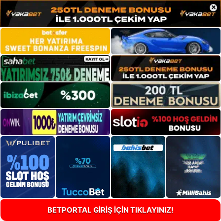
×
BETPORTAL GİRİŞ İÇİN TIKLAYINIZ!