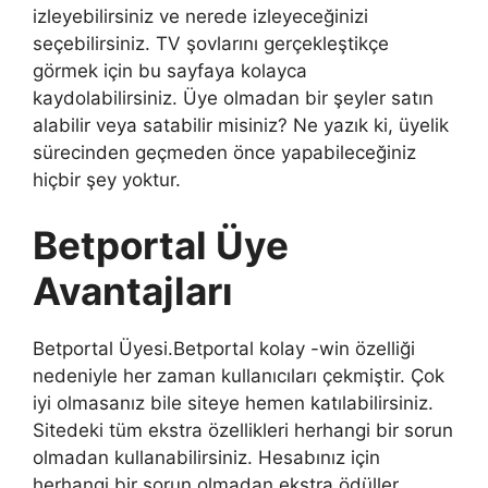
izleyebilirsiniz ve nerede izleyeceğinizi
seçebilirsiniz. TV şovlarını gerçekleştikçe
görmek için bu sayfaya kolayca
kaydolabilirsiniz. Üye olmadan bir şeyler satın
alabilir veya satabilir misiniz? Ne yazık ki, üyelik
sürecinden geçmeden önce yapabileceğiniz
hiçbir şey yoktur.
Betportal Üye
Avantajları
Betportal Üyesi.Betportal kolay -win özelliği
nedeniyle her zaman kullanıcıları çekmiştir. Çok
iyi olmasanız bile siteye hemen katılabilirsiniz.
Sitedeki tüm ekstra özellikleri herhangi bir sorun
olmadan kullanabilirsiniz. Hesabınız için
herhangi bir sorun olmadan ekstra ödüller