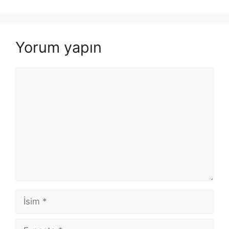
Yorum yapın
Yorum
İsim
E-