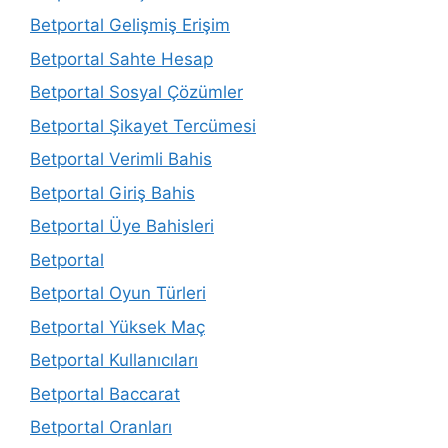
Betportal Gelişmiş Erişim
Betportal Sahte Hesap
Betportal Sosyal Çözümler
Betportal Şikayet Tercümesi
Betportal Verimli Bahis
Betportal Giriş Bahis
Betportal Üye Bahisleri
Betportal
Betportal Oyun Türleri
Betportal Yüksek Maç
Betportal Kullanıcıları
Betportal Baccarat
Betportal Oranları