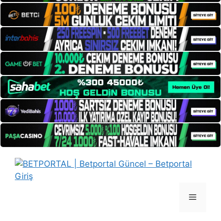
İçeriğe
atla
Menü