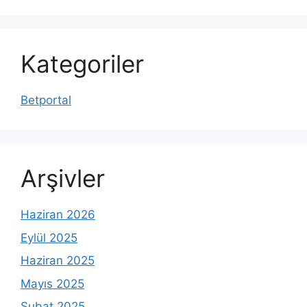
Kategoriler
Betportal
Arşivler
Haziran 2026
Eylül 2025
Haziran 2025
Mayıs 2025
Şubat 2025