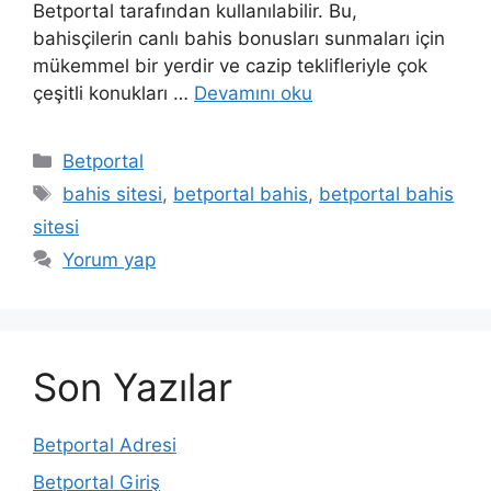
Betportal tarafından kullanılabilir. Bu,
bahisçilerin canlı bahis bonusları sunmaları için
mükemmel bir yerdir ve cazip teklifleriyle çok
çeşitli konukları …
Devamını oku
Kategoriler
Betportal
Etiketler
bahis sitesi
,
betportal bahis
,
betportal bahis
sitesi
Yorum yap
Son Yazılar
Betportal Adresi
Betportal Giriş